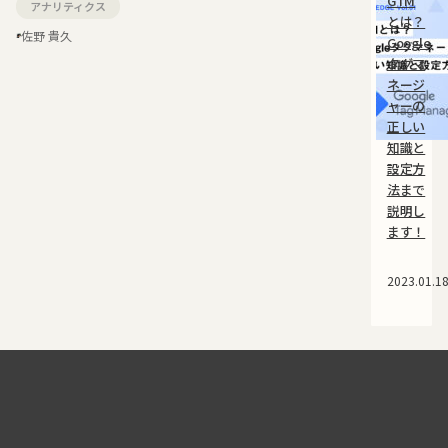
GTM
アナリティクス
とは？
© 2026 Telepathy, inc.
佐野 貴久
Google
タグマ
ネージ
ャーの
正しい
知識と
設定方
法まで
説明し
ます！
2023.01.1