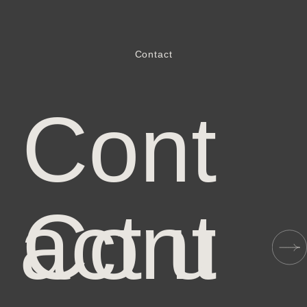
Contact
C
o
n
t
a
c
t
u