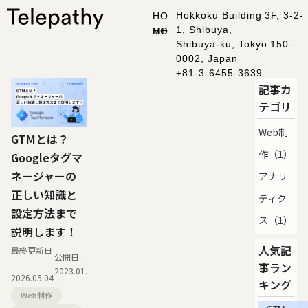
Hokkoku Building 3F, 3-2-
H
O
1, Shibuya,
M
E
Shibuya-ku, Tokyo 150-
0002, Japan
+81-3-6455-3639
A
b
o
u
t
ブログ記事一覧
記事カ
テゴリ
Web制
GTMとは？
e
B
l
o
g
作（1）
Googleタグマ
P
r
i
v
a
c
y
P
o
l
i
c
y
ネージャーの
アナリ
正しい知識と
S
e
c
u
r
i
t
y
P
o
l
i
c
y
ティク
N
e
w
s
設定方法まで
ス（1）
説明します！
〒150-0002
人気記
最終更新日
Hokkoku Building 3F
公開日 :
:
事ラン
2023.01.18
C
o
n
t
a
c
t
u
s
Shibuya-ku, Tokyo 
2026.05.04
キング
03-6455-3639
Web制作