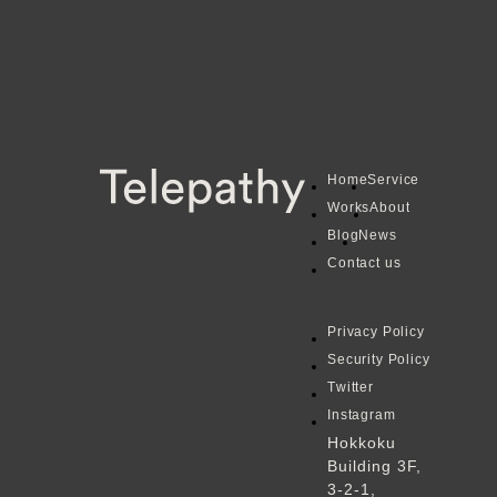
H
o
m
e
S
e
r
v
i
c
e
W
o
r
k
s
A
b
o
u
t
B
l
o
g
N
e
w
s
C
o
n
t
a
c
t
u
s
P
r
i
v
a
c
y
P
o
l
i
c
y
S
e
c
u
r
i
t
y
P
o
l
i
c
y
（新しいタブで開
T
w
i
t
t
e
r
（新しいタブで
I
n
s
t
a
g
r
a
m
Hokkoku
Building 3F,
3-2-1,