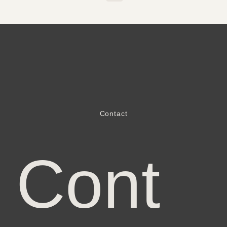
Contact
C
o
n
t