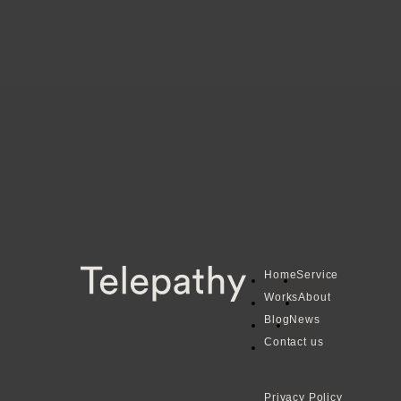
H
o
m
e
S
e
r
v
i
c
e
W
o
r
k
s
A
b
o
u
t
B
l
o
g
N
e
w
s
C
o
n
t
a
c
t
u
s
P
r
i
v
a
c
y
P
o
l
i
c
y