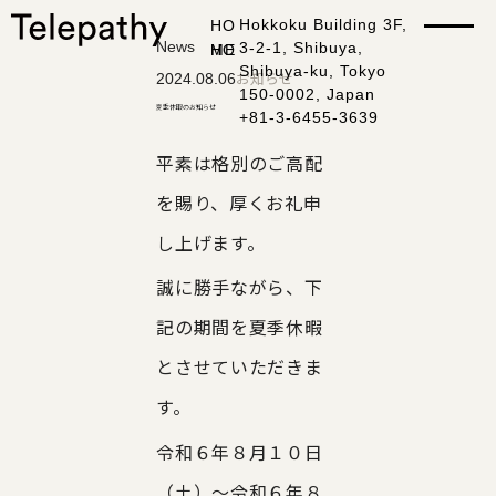
Hokkoku Building 3F,
H
O
News
3-2-1, Shibuya,
M
E
Shibuya-ku, Tokyo
お知らせ
2024.08.06
150-0002, Japan
夏季休暇のお知らせ
+81-3-6455-3639
A
b
o
u
t
平素は格別のご高配
を賜り、厚くお礼申
B
l
o
g
し上げます。
P
r
i
v
a
c
y
P
o
l
i
c
y
T
w
i
t
t
誠に勝手ながら、下
S
e
c
u
r
i
t
y
P
o
l
i
c
y
I
n
s
t
a
記の期間を夏季休暇
N
e
w
s
とさせていただきま
〒150-0002
す。
Hokkoku Building 3F, 3-
C
o
n
t
a
c
t
u
s
Shibuya-ku, Tokyo 150-
令和６年８月１０日
03-6455-3639
（土）〜令和６年８