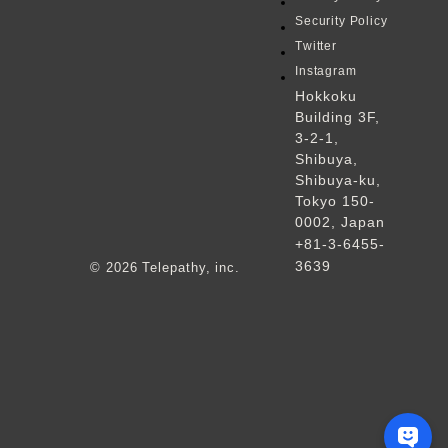
S
e
c
u
r
i
t
y
P
o
l
i
c
y
（新しいタブで開
T
w
i
t
t
e
r
（新しいタブで
I
n
s
t
a
g
r
a
m
Hokkoku
Building 3F,
3-2-1,
Shibuya,
Shibuya-ku,
Tokyo 150-
0002, Japan
+81-3-6455-
3639
© 2026 Telepathy, inc.